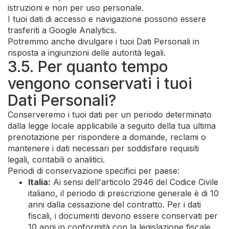
istruzioni e non per uso personale.
I tuoi dati di accesso e navigazione possono essere
trasferiti a Google Analytics.
Potremmo anche divulgare i tuoi Dati Personali in
risposta a ingiunzioni delle autorità legali.
3.5. Per quanto tempo
vengono conservati i tuoi
Dati Personali?
Conserveremo i tuoi dati per un periodo determinato
dalla legge locale applicabile a seguito della tua ultima
prenotazione per rispondere a domande, reclami o
mantenere i dati necessari per soddisfare requisiti
legali, contabili o analitici.
Periodi di conservazione specifici per paese:
Italia:
Ai sensi dell'articolo 2946 del Codice Civile
italiano, il periodo di prescrizione generale è di 10
anni dalla cessazione del contratto. Per i dati
fiscali, i documenti devono essere conservati per
10 anni in conformità con la legislazione fiscale