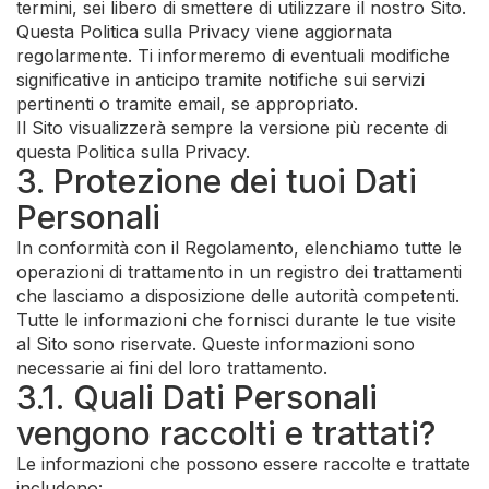
termini, sei libero di smettere di utilizzare il nostro Sito.
Questa Politica sulla Privacy viene aggiornata
regolarmente. Ti informeremo di eventuali modifiche
significative in anticipo tramite notifiche sui servizi
pertinenti o tramite email, se appropriato.
Il Sito visualizzerà sempre la versione più recente di
questa Politica sulla Privacy.
3. Protezione dei tuoi Dati
Personali
In conformità con il Regolamento, elenchiamo tutte le
operazioni di trattamento in un registro dei trattamenti
che lasciamo a disposizione delle autorità competenti.
Tutte le informazioni che fornisci durante le tue visite
al Sito sono riservate. Queste informazioni sono
necessarie ai fini del loro trattamento.
3.1. Quali Dati Personali
vengono raccolti e trattati?
Le informazioni che possono essere raccolte e trattate
includono: