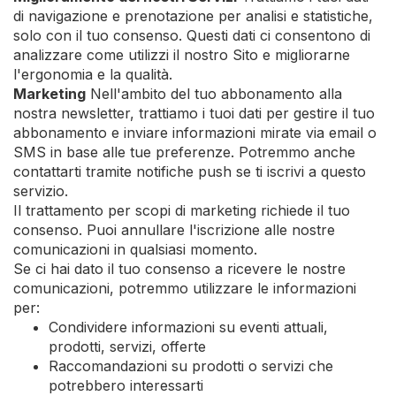
di navigazione e prenotazione per analisi e statistiche,
solo con il tuo consenso. Questi dati ci consentono di
analizzare come utilizzi il nostro Sito e migliorarne
l'ergonomia e la qualità.
Marketing
Nell'ambito del tuo abbonamento alla
nostra newsletter, trattiamo i tuoi dati per gestire il tuo
abbonamento e inviare informazioni mirate via email o
SMS in base alle tue preferenze. Potremmo anche
contattarti tramite notifiche push se ti iscrivi a questo
servizio.
Il trattamento per scopi di marketing richiede il tuo
consenso. Puoi annullare l'iscrizione alle nostre
comunicazioni in qualsiasi momento.
Se ci hai dato il tuo consenso a ricevere le nostre
comunicazioni, potremmo utilizzare le informazioni
per:
Condividere informazioni su eventi attuali,
prodotti, servizi, offerte
Raccomandazioni su prodotti o servizi che
potrebbero interessarti