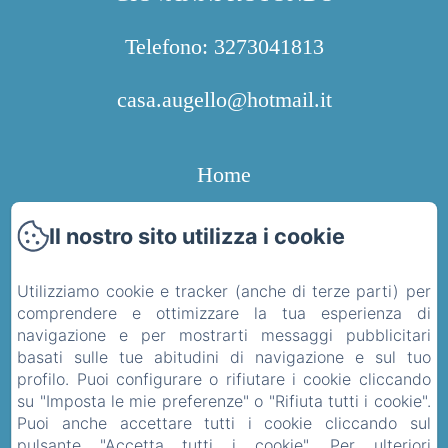
Telefono: 3273041813
casa.augello@hotmail.it
Home
Camere
Il nostro sito utilizza i cookie
Contatti
Utilizziamo cookie e tracker (anche di terze parti) per
comprendere e ottimizzare la tua esperienza di
Informativa Privacy
navigazione e per mostrarti messaggi pubblicitari
basati sulle tue abitudini di navigazione e sul tuo
profilo. Puoi configurare o rifiutare i cookie cliccando
Note legali
su "Imposta le mie preferenze" o "Rifiuta tutti i cookie".
Puoi anche accettare tutti i cookie cliccando sul
Informazioni sui cookie
pulsante "Accetta tutti i cookie". Per ulteriori