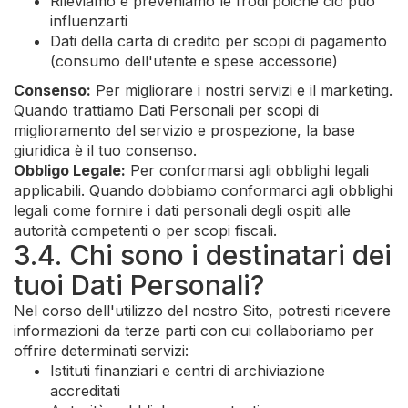
Rileviamo e preveniamo le frodi poiché ciò può
influenzarti
Dati della carta di credito per scopi di pagamento
(consumo dell'utente e spese accessorie)
Consenso:
Per migliorare i nostri servizi e il marketing.
Quando trattiamo Dati Personali per scopi di
miglioramento del servizio e prospezione, la base
giuridica è il tuo consenso.
Obbligo Legale:
Per conformarsi agli obblighi legali
applicabili. Quando dobbiamo conformarci agli obblighi
legali come fornire i dati personali degli ospiti alle
autorità competenti o per scopi fiscali.
3.4. Chi sono i destinatari dei
tuoi Dati Personali?
Nel corso dell'utilizzo del nostro Sito, potresti ricevere
informazioni da terze parti con cui collaboriamo per
offrire determinati servizi:
Istituti finanziari e centri di archiviazione
accreditati