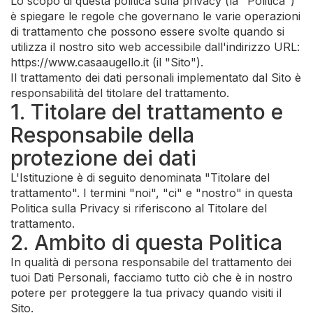
Lo scopo di questa politica sulla privacy (la "Politica")
è spiegare le regole che governano le varie operazioni
di trattamento che possono essere svolte quando si
utilizza il nostro sito web accessibile dall'indirizzo URL:
https://www.casaaugello.it (il "Sito").
Il trattamento dei dati personali implementato dal Sito è
responsabilità del titolare del trattamento.
1. Titolare del trattamento e
Responsabile della
protezione dei dati
L'Istituzione è di seguito denominata "Titolare del
trattamento". I termini "noi", "ci" e "nostro" in questa
Politica sulla Privacy si riferiscono al Titolare del
trattamento.
2. Ambito di questa Politica
In qualità di persona responsabile del trattamento dei
tuoi Dati Personali, facciamo tutto ciò che è in nostro
potere per proteggere la tua privacy quando visiti il
Sito.