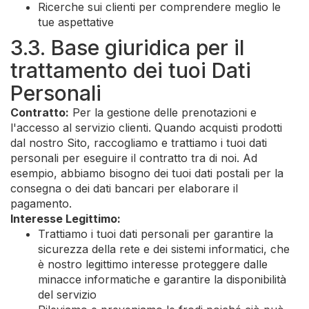
Ricerche sui clienti per comprendere meglio le
tue aspettative
3.3. Base giuridica per il
trattamento dei tuoi Dati
Personali
Contratto:
Per la gestione delle prenotazioni e
l'accesso al servizio clienti. Quando acquisti prodotti
dal nostro Sito, raccogliamo e trattiamo i tuoi dati
personali per eseguire il contratto tra di noi. Ad
esempio, abbiamo bisogno dei tuoi dati postali per la
consegna o dei dati bancari per elaborare il
pagamento.
Interesse Legittimo:
Trattiamo i tuoi dati personali per garantire la
sicurezza della rete e dei sistemi informatici, che
è nostro legittimo interesse proteggere dalle
minacce informatiche e garantire la disponibilità
del servizio