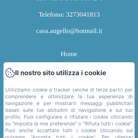
Telefono: 3273041813
casa.augello@hotmail.it
Home
Camere
Il nostro sito utilizza i cookie
Contatti
Utilizziamo cookie e tracker (anche di terze parti) per
comprendere e ottimizzare la tua esperienza di
Informativa Privacy
navigazione e per mostrarti messaggi pubblicitari
basati sulle tue abitudini di navigazione e sul tuo
profilo. Puoi configurare o rifiutare i cookie cliccando
Note legali
su "Imposta le mie preferenze" o "Rifiuta tutti i cookie".
Puoi anche accettare tutti i cookie cliccando sul
Informazioni sui cookie
pulsante "Accetta tutti i cookie". Per ulteriori